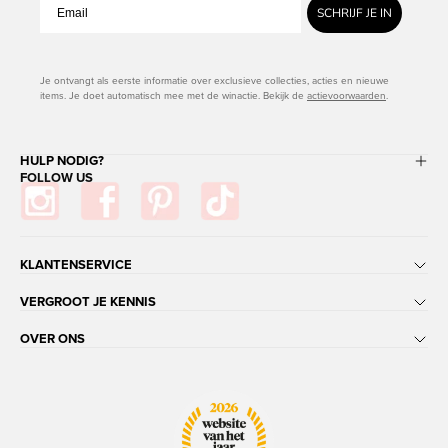
SCHRIJF JE IN
Je ontvangt als eerste informatie over exclusieve collecties, acties en nieuwe
items. Je doet automatisch mee met de winactie. Bekijk de
actievoorwaarden
.
HULP NODIG?
FOLLOW US
KLANTENSERVICE
VERGROOT JE KENNIS
OVER ONS