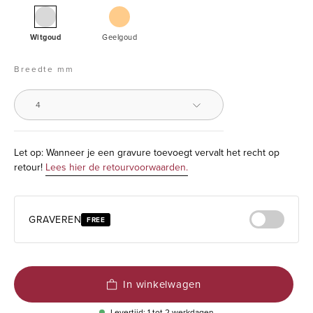
Bangle
Bangle
Timeless
Witgoud
Geelgoud
Treasures
4mm
Breedte mm
4
Let op: Wanneer je een gravure toevoegt vervalt het recht op
retour!
Lees hier de retourvoorwaarden.
GRAVEREN
FREE
In winkelwagen
Levertijd: 1 tot 2 werkdagen