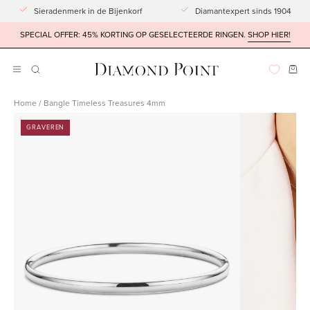
Doorgaan
Sieradenmerk in de Bijenkorf
Diamantexpert sinds 1904
naar
SPECIAL OFFER: 45% KORTING OP GESELECTEERDE RINGEN.
SHOP HIER!
artikel
Win
Navigatiemenu
ZOEKBALK
OPENEN
openen
Home
/
Bangle Timeless Treasures 4mm
Afbeeldingslightbox
Afbeeldingsli
GRAVEREN
openen
openen