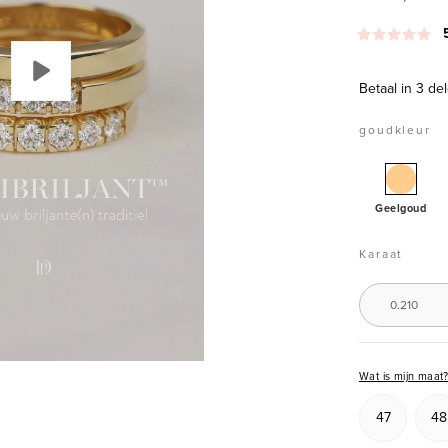
Betaal in 3 d
goudkleur
Geelg
allianc
Geelgoud
ring,
0.21
Karaat
ct
diaman
0.210
Groeibr
Wat is mijn maat
47
48