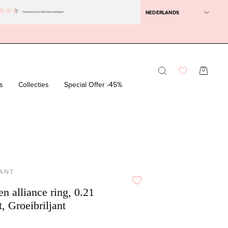
NEDERLANDS
Gebaseerd op 2665 beoordelingen
Zoekbalk
WINKEL
openen
s
Collecties
Special Offer -45%
JANT
n alliance ring, 0.21
, Groeibriljant