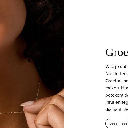
Groei
Wist je dat
Niet letterl
Groeibrilja
maken. Hoe
betekent da
inruilen t
diamant. Je
Lees meer