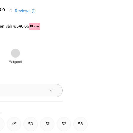
Gemiddelde beoordeling:
5.0
Reviews (
1
)
(
aantal stemmen:
3
)
elen van €546,66
ouden
Witgouden
e
Witgoud
t,
iljant
?
49
50
51
52
53