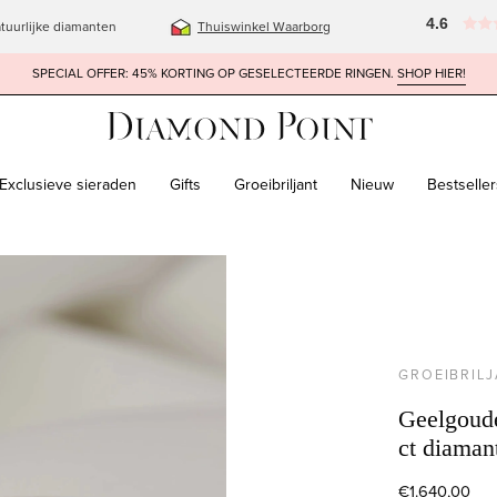
4.6
tuurlijke diamanten
Thuiswinkel Waarborg
SPECIAL OFFER: 45% KORTING OP GESELECTEERDE RINGEN.
SHOP HIER!
Exclusieve sieraden
Gifts
Groeibriljant
Nieuw
Bestseller
GROEIBRIL
Geelgoude
ct diamant
€1.640,00