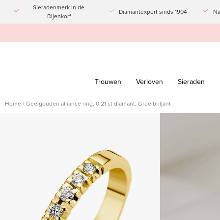
Doorgaan
Sieradenmerk in de
Diamantexpert sinds 1904
Na
Bijenkorf
naar
artikel
Trouwen
Verloven
Sieraden
Home
/
Geelgouden alliance ring, 0.21 ct diamant, Groeibriljant
Afbeeldingslightbox
openen