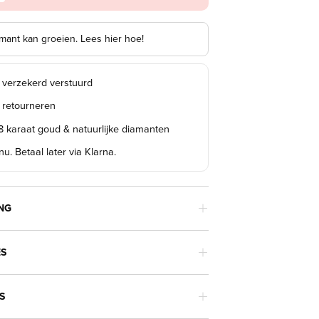
mant kan groeien. Lees hier hoe!
s verzekerd verstuurd
s retourneren
18 karaat goud & natuurlijke diamanten
u. Betaal later via Klarna.
NG
ES
S