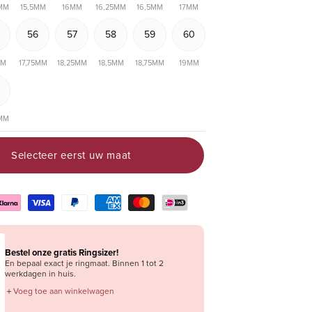
5MM
15,5MM
16MM
16,25MM
16,5MM
17MM
56
57
58
59
60
MM
17,75MM
18,25MM
18,5MM
18,75MM
19MM
5MM
Selecteer eerst uw maat
Bestel onze gratis Ringsizer!
En bepaal exact je ringmaat. Binnen 1 tot 2
werkdagen in huis.
＋
Voeg toe aan winkelwagen