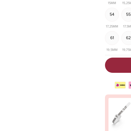
15MM
15,2
54
55
17,25MM
17,5
61
62
19,5MM
19,7