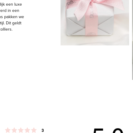
lijk een luxe
erd in een
ns pakken we
jl. Dit geldt
olliers.
Beoordeling: 5 uit 5 sterren
stemmen
3