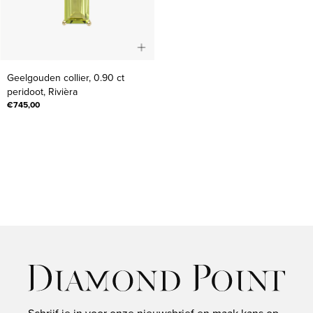
Geelgouden
Geelgouden collier, 0.90 ct
collier,
peridoot, Rivièra
0.90
€745,00
ct
peridoot,
Rivièra