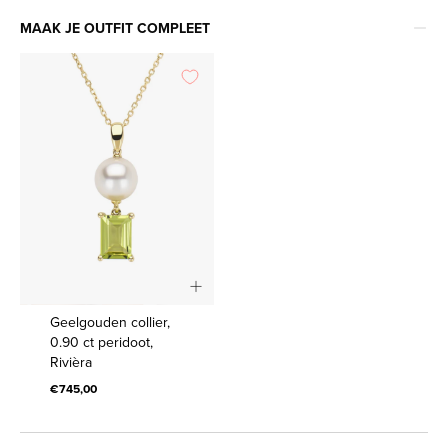
MAAK JE OUTFIT COMPLEET
Geelgouden
Geelgouden collier,
collier,
0.90 ct peridoot,
Rivièra
0.90
€745,00
ct
peridoot,
Rivièra