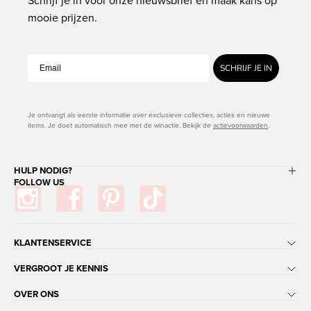
Schrijf je in voor onze nieuwsbrief en maak kans op
mooie prijzen.
SCHRIJF JE IN
Je ontvangt als eerste informatie over exclusieve collecties, acties en nieuwe
items. Je doet automatisch mee met de winactie. Bekijk de
actievoorwaarden
.
HULP NODIG?
FOLLOW US
KLANTENSERVICE
VERGROOT JE KENNIS
OVER ONS