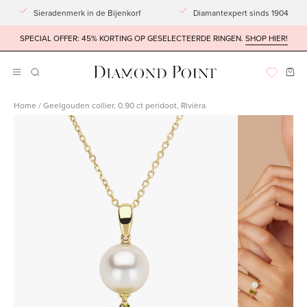
Doorgaan
Sieradenmerk in de Bijenkorf
Diamantexpert sinds 1904
naar
SPECIAL OFFER: 45% KORTING OP GESELECTEERDE RINGEN.
SHOP HIER!
artikel
Win
ZOEKBALK
Navigatiemenu
OPENEN
openen
Home
/
Geelgouden collier, 0.90 ct peridoot, Rivièra
Afbeeldingslightbox
Afbeeldingsli
openen
openen