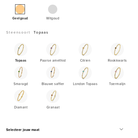
Geelgouden
Witgouden
ring,
Geelgoud
Witgoud
0.04
ct
Steensoort
Topaas
topaas,
Topaas
Paarse
Citrien
Rookkwar
Joy
amethist
Topaas
Paarse amethist
Citrien
Rookkwarts
Smaragd
Blauwe
London
Toermalij
saffier
Topaas
Smaragd
Blauwe saffier
London Topaas
Toermalijn
Diamant
Granaat
Diamant
Granaat
Selecteer jouw maat