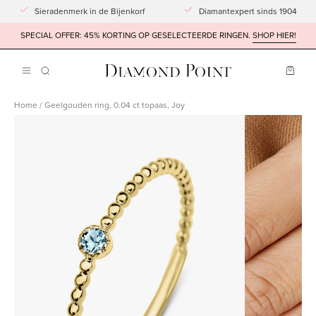
Doorgaan
Sieradenmerk in de Bijenkorf
Diamantexpert sinds 1904
naar
SPECIAL OFFER: 45% KORTING OP GESELECTEERDE RINGEN.
SHOP HIER!
artikel
Winke
Navigatiemenu
ZOEKBALK
OPENEN
openen
Home
/
Geelgouden ring, 0.04 ct topaas, Joy
Afbeeldingslightbox
Afbeeldingsli
openen
openen