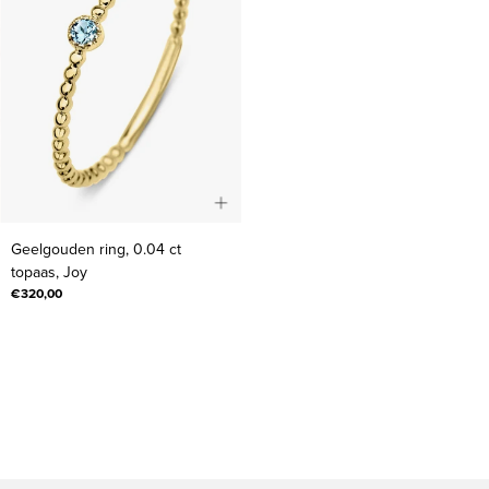
Geelgouden
Geelgouden ring, 0.04 ct
ring,
topaas, Joy
0.04
€320,00
ct
topaas,
Joy