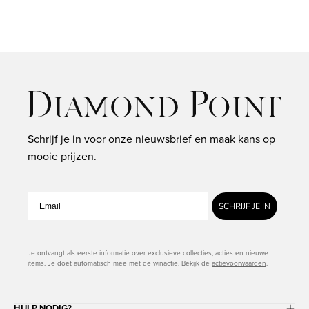
tanzaniet,
Gallery
Schrijf je in voor onze nieuwsbrief en maak kans op
mooie prijzen.
SCHRIJF JE IN
Je ontvangt als eerste informatie over exclusieve collecties, acties en nieuwe
items. Je doet automatisch mee met de winactie. Bekijk de
actievoorwaarden
.
HULP NODIG?