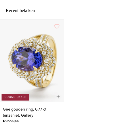
Recent bekeken
ICOONSTUKKEN
Geelgouden
Geelgouden ring, 6.77 ct
ring,
tanzaniet, Gallery
6.77
€9.990,00
ct