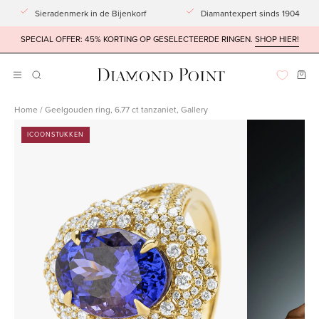
Doorgaan
Sieradenmerk in de Bijenkorf
Diamantexpert sinds 1904
naar
SPECIAL OFFER: 45% KORTING OP GESELECTEERDE RINGEN.
SHOP HIER!
artikel
Win
Navigatiemenu
ZOEKBALK
OPENEN
openen
Home
/
Geelgouden ring, 6.77 ct tanzaniet, Gallery
Afbeeldingslightbox
Afbeeldingsli
ICOONSTUKKEN
openen
openen