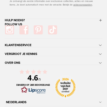
Je ontvangt als eerste informatie over exclusieve collecties, acties en nieuwe
items. Je doet automatisch mee met de winactie. Bekijk de
actievoorwaarden
.
HULP NODIG?
FOLLOW US
KLANTENSERVICE
VERGROOT JE KENNIS
OVER ONS
4.6
/5
GEBASEERD OP 2665 BEOORDELINGEN
NEDERLANDS