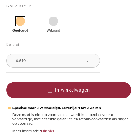
Goud Kleur
Geelgouden
Witgouden
solitair
Geelgoud
Witgoud
oorstekers,
0.64
Karaat
ct
diamant,
0.640
Groeibriljant
In winkelwagen
●
Speciaal voor u vervaardigd. Levertijd: 1 tot 2 weken
Deze maat is niet op voorraad dus wordt het speciaal voor u
vervaardigd, met dezelfde garanties en retourvoorwaarden als ringen
op voorraad.
Meer informatie?
Klik hier