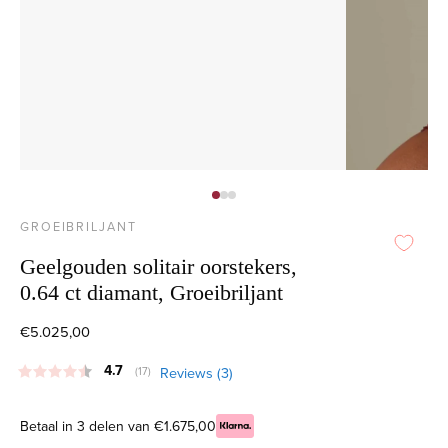
GROEIBRILJANT
Geelgouden solitair oorstekers,
0.64 ct diamant, Groeibriljant
€5.025,00
Gemiddelde beoordeling:
4.7
Reviews (
3
)
(
aantal stemmen:
17
)
Betaal in 3 delen van €1.675,00