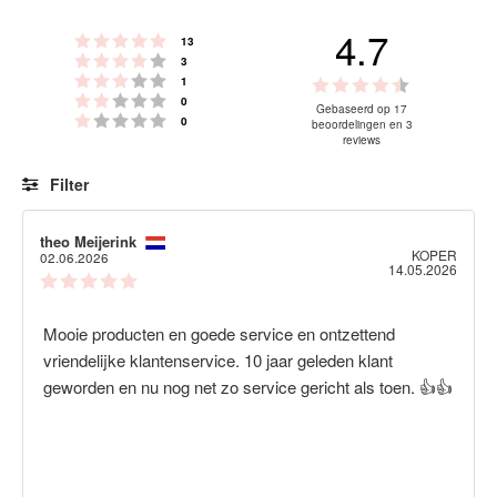
4.7
Beoordeling: 5 uit 5 sterren
stemmen
13
Beoordeling: 4 uit 5 sterren
stemmen
3
Beoordeling: 3 uit 5 sterren
Beoordelin
stemmen
1
Beoordeling: 2 uit 5 sterren
stemmen
0
4.7
Gebaseerd op 17
Beoordeling: 1 uit 5 sterren
stemmen
0
beoordelingen en 3
uit
reviews
5
Filter
sterren
Beoordeling
Afbeeldingen
Auteur
theo Meijerink
Beoordelingsdatum:
KOPER
van
02.06.2026
Aanko
14.05.2026
deze
Beoordeling:
beoordeling:
5.0
uit
Beoordelingstekst:
Mooie producten en goede service en ontzettend
5
sterren
vriendelijke klantenservice. 10 jaar geleden klant
geworden en nu nog net zo service gericht als toen. 👍👍