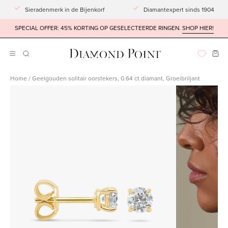
Doorgaan
Sieradenmerk in de Bijenkorf
Diamantexpert sinds 1904
naar
SPECIAL OFFER: 45% KORTING OP GESELECTEERDE RINGEN.
SHOP HIER!
artikel
Win
Navigatiemenu
ZOEKBALK
OPENEN
openen
Home
/
Geelgouden solitair oorstekers, 0.64 ct diamant, Groeibriljant
Afbeeldingslightbox
openen