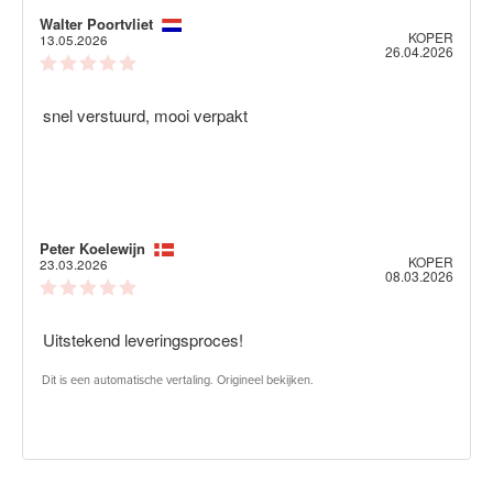
Auteur
Walter Poortvliet
Beoordelingsdatum:
KOPER
van
13.05.2026
Aanko
26.04.2026
deze
Beoordeling:
beoordeling:
5.0
uit
Beoordelingstekst:
snel verstuurd, mooi verpakt
5
sterren
Auteur
Peter Koelewijn
Beoordelingsdatum:
KOPER
van
23.03.2026
Aanko
08.03.2026
deze
Beoordeling:
beoordeling:
5.0
uit
Beoordelingstekst:
Uitstekend leveringsproces!
5
sterren
Dit is een automatische vertaling. Origineel bekijken.