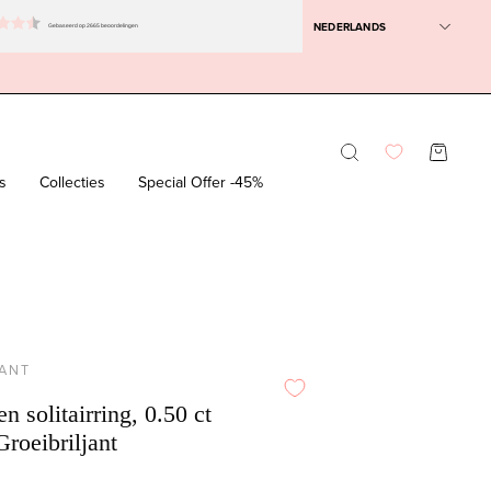
NEDERLANDS
Gebaseerd op 2665 beoordelingen
Zoekbalk
WINKEL
openen
s
Collecties
Special Offer -45%
JANT
 solitairring, 0.50 ct
Groeibriljant