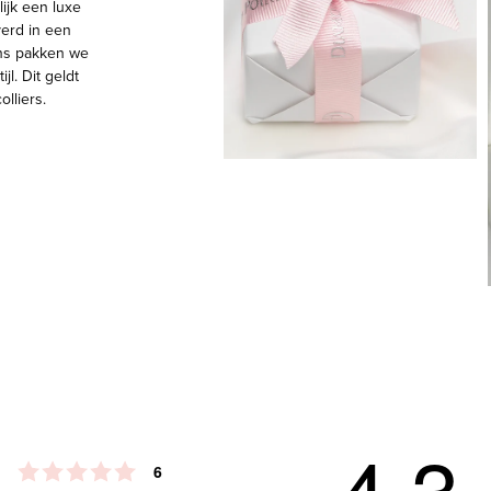
lijk een luxe
erd in een
ns pakken we
jl. Dit geldt
olliers.
4.3
Beoordeling: 5 uit 5 sterren
stemmen
6