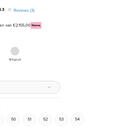
Gemiddelde beoordeling:
4.3
Reviews (
3
)
(
aantal stemmen:
8
)
len van €2.155,00
ouden
Witgouden
ring,
Witgoud
t,
iljant
?
50
51
52
53
54