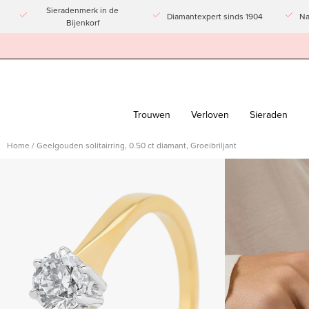
Doorgaan
Sieradenmerk in de
Diamantexpert sinds 1904
Na
Bijenkorf
naar
artikel
Trouwen
Verloven
Sieraden
Home
/
Geelgouden solitairring, 0.50 ct diamant, Groeibriljant
Afbeeldingslightbox
Afbeeldingslight
openen
openen