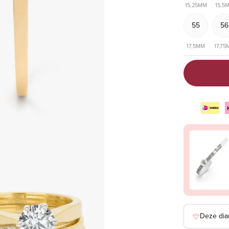
15,25MM
15,5
55
56
17,5MM
17,75
box
Deze dia