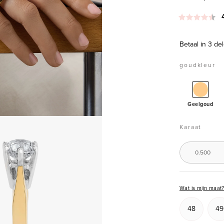
Betaal in 3 de
goudkleur
Geelg
solitair
Geelgoud
0.50
box
ct
Karaat
diaman
Groeibr
0.500
Wat is mijn maat
48
49