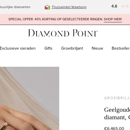
4.6
tuurlijke diamanten
Thuiswinkel Waarborg
SPECIAL OFFER: 45% KORTING OP GESELECTEERDE RINGEN.
SHOP HIER!
Exclusieve sieraden
Gifts
Groeibriljant
Nieuw
Bestseller
box
GROEIBRIL
Geelgouden
diamant, 
€6.465,00