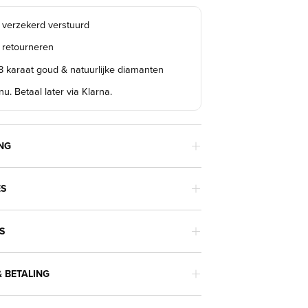
s verzekerd verstuurd
s retourneren
18 karaat goud & natuurlijke diamanten
u. Betaal later via Klarna.
NG
ES
S
 BETALING