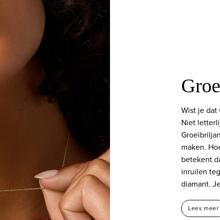
Groei
Wist je dat
Niet letterl
Groeibrilja
maken. Hoe
betekent da
inruilen t
diamant. Je
Lees meer