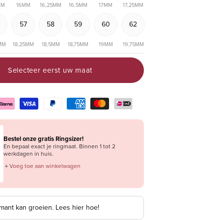
MM
16MM
16,25MM
16,5MM
17MM
17,25MM
57
58
59
60
62
MM
18,25MM
18,5MM
18,75MM
19MM
19,75MM
Selecteer eerst uw maat
Bestel onze gratis Ringsizer!
En bepaal exact je ringmaat. Binnen 1 tot 2
werkdagen in huis.
＋
Voeg toe aan winkelwagen
mant kan groeien. Lees hier hoe!