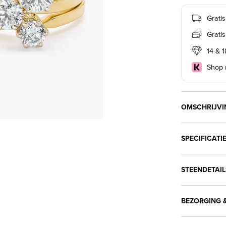
Grati
Grati
14 & 
Shop n
OMSCHRIJVI
SPECIFICATI
STEENDETAIL
BEZORGING &