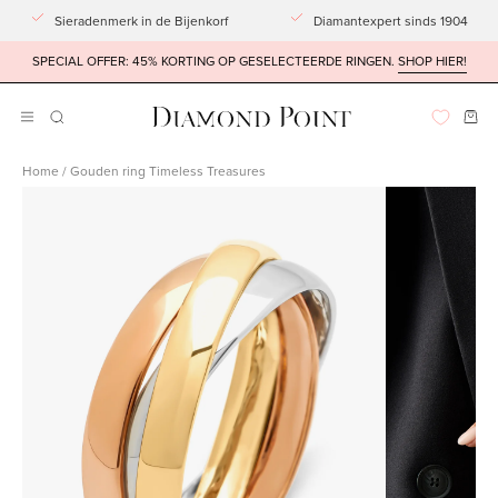
Doorgaan
Sieradenmerk in de Bijenkorf
Diamantexpert sinds 1904
naar
SPECIAL OFFER: 45% KORTING OP GESELECTEERDE RINGEN.
SHOP HIER!
artikel
Win
Navigatiemenu
ZOEKBALK
OPENEN
openen
Home
/
Gouden ring Timeless Treasures
Afbeeldingslightbox
Afbeeldingsli
openen
openen