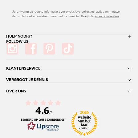
Je ontvangt als eerste informatie over exclusieve collecties, acties en nieuwe
items. Je doet automatisch mee met de winactie. Bekijk de
actievoorwaarden
.
HULP NODIG?
FOLLOW US
KLANTENSERVICE
VERGROOT JE KENNIS
OVER ONS
4.6
/5
GEBASEERD OP 2665 BEOORDELINGEN