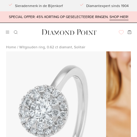
Doorgaan
Sieradenmerk in de Bijenkorf
Diamantexpert sinds 1904
naar
SPECIAL OFFER: 45% KORTING OP GESELECTEERDE RINGEN.
SHOP HIER!
artikel
Win
Navigatiemenu
ZOEKBALK
OPENEN
openen
Home
/
Witgouden ring, 0.62 ct diamant, Solitair
Afbeeldingslightbox
Afbeeldingsli
openen
openen