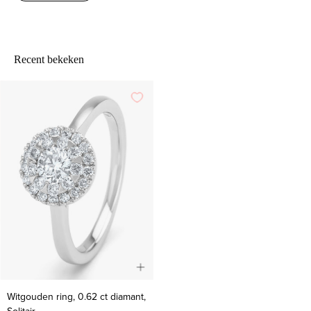
Recent bekeken
Witgouden
Witgouden ring, 0.62 ct diamant,
ring,