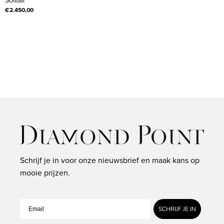
Solitair
0.62
€2.450,00
ct
diamant,
Solitair
Schrijf je in voor onze nieuwsbrief en maak kans op
mooie prijzen.
SCHRIJF JE IN