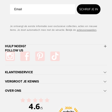
SCHRIJF JE IN
Je ontvangt als eerste informatie over exclusieve collecties, acties en nieuwe
items. Je doet automatisch mee met de winactie. Bekijk de
actievoorwaarden
.
HULP NODIG?
FOLLOW US
KLANTENSERVICE
VERGROOT JE KENNIS
OVER ONS
4.6
/5