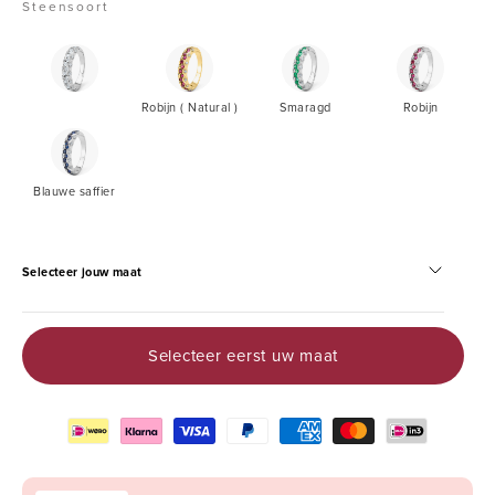
Steensoort
Robijn
Smaragd
Robijn
(
Robijn ( Natural )
Smaragd
Robijn
Natural
)
Blauwe
saffier
Blauwe saffier
Selecteer jouw maat
Selecteer eerst uw maat