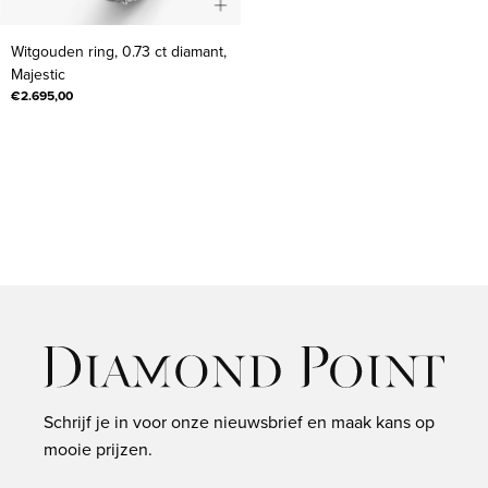
Witgouden
Witgouden ring, 0.73 ct diamant,
ring,
Majestic
0.73
€2.695,00
ct
diamant,
Majestic
Schrijf je in voor onze nieuwsbrief en maak kans op
mooie prijzen.