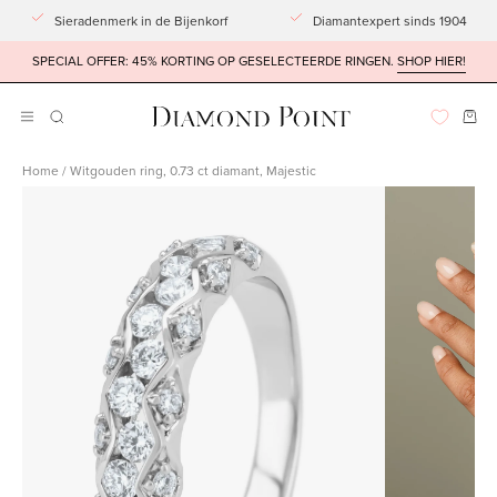
Doorgaan
Sieradenmerk in de Bijenkorf
Diamantexpert sinds 1904
naar
SPECIAL OFFER: 45% KORTING OP GESELECTEERDE RINGEN.
SHOP HIER!
artikel
Win
Navigatiemenu
ZOEKBALK
OPENEN
openen
Home
/
Witgouden ring, 0.73 ct diamant, Majestic
Afbeeldingslightbox
Afbeeldingsli
openen
openen