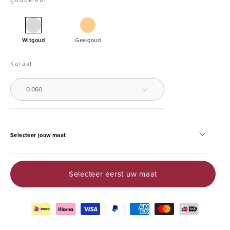
Witgouden
Geelgouden
solitairring,
Witgoud
Geelgoud
0.06
ct
Karaat
diamant,
Groeibriljant
0.060
Selecteer jouw maat
Selecteer eerst uw maat