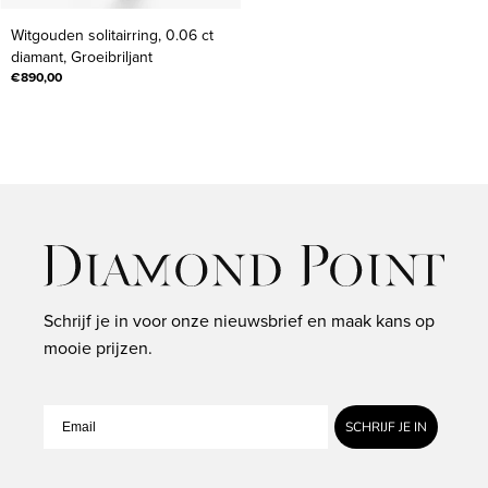
Witgouden
Witgouden solitairring, 0.06 ct
solitairring,
diamant, Groeibriljant
0.06
€890,00
ct
diamant,
Groeibriljant
Schrijf je in voor onze nieuwsbrief en maak kans op
mooie prijzen.
SCHRIJF JE IN