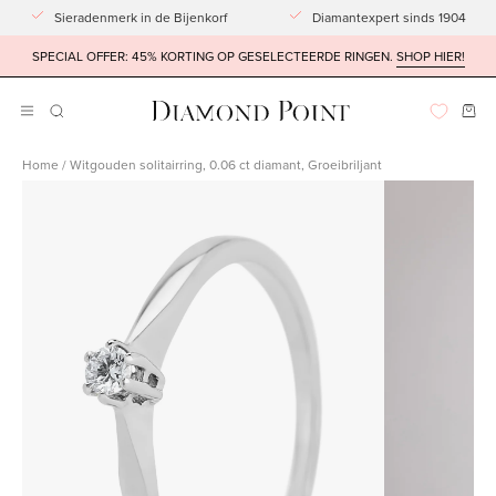
Doorgaan
Sieradenmerk in de Bijenkorf
Diamantexpert sinds 1904
naar
SPECIAL OFFER: 45% KORTING OP GESELECTEERDE RINGEN.
SHOP HIER!
artikel
Win
ZOEKBALK
Navigatiemenu
OPENEN
openen
Home
/
Witgouden solitairring, 0.06 ct diamant, Groeibriljant
Afbeeldingslightbox
Afbeeldingsli
openen
openen