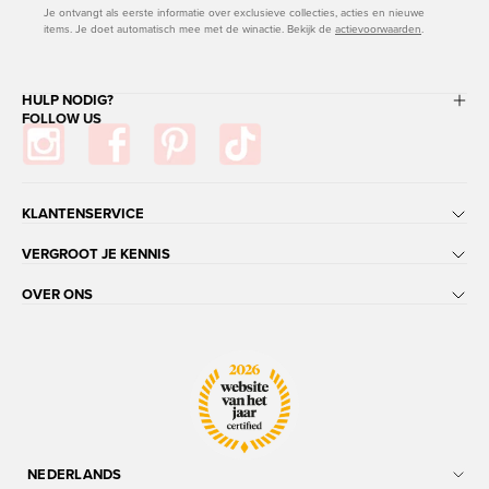
Je ontvangt als eerste informatie over exclusieve collecties, acties en nieuwe
items. Je doet automatisch mee met de winactie. Bekijk de
actievoorwaarden
.
HULP NODIG?
FOLLOW US
KLANTENSERVICE
VERGROOT JE KENNIS
OVER ONS
NEDERLANDS