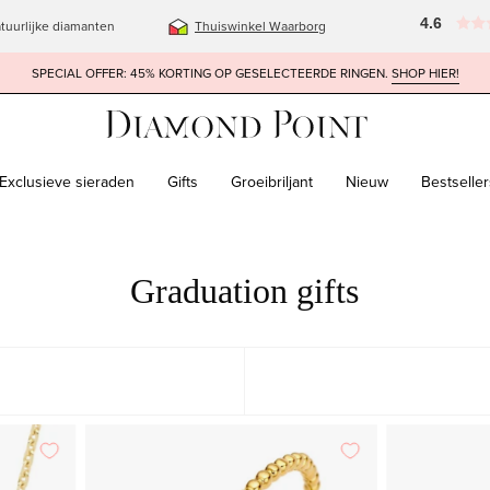
4.6
tuurlijke diamanten
Thuiswinkel Waarborg
SPECIAL OFFER: 45% KORTING OP GESELECTEERDE RINGEN.
SHOP HIER!
Exclusieve sieraden
Gifts
Groeibriljant
Nieuw
Bestseller
Graduation gifts
den
Geelgouden
UITGELICHT
MEEST RELEVANT
ring,
BEST VERKOPENDE