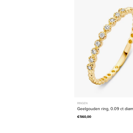
ring,
0.09
ct
diamant,
Joy
RINGEN
Geelgouden ring, 0.09 ct diam
€560,00