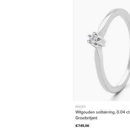
Witgoud
solitairrin
0.04
ct
diamant,
Groeibril
RINGEN
Witgouden solitairring, 0.04 ct
Groeibriljant
€745,00