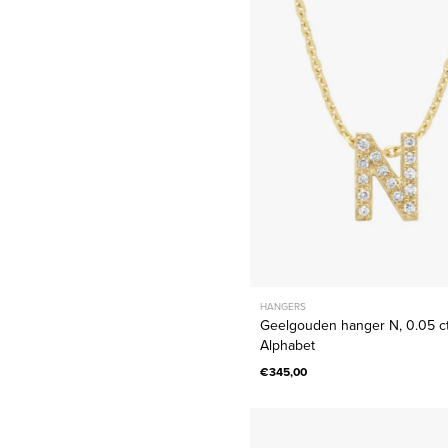
N,
0.05
ct
diamant,
Alphabet
HANGERS
Geelgouden hanger N, 0.05 ct
Alphabet
€345,00
Witgoud
solitair