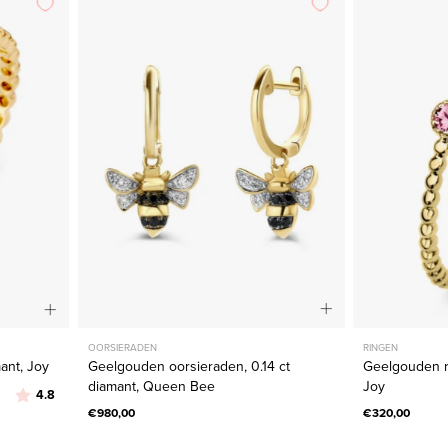
oorsieraden,
0.14
ct
diamant,
Queen
Bee
OORSIERADEN
RINGEN
ant, Joy
Geelgouden oorsieraden, 0.14 ct
Geelgouden ri
diamant, Queen Bee
Joy
Beoordeling:
uit 5 sterren
4.8
€980,00
€320,00