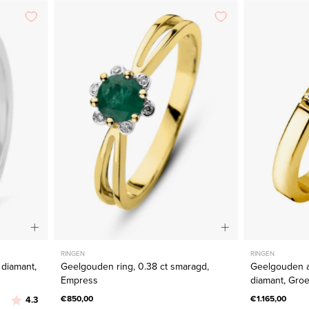
en
Geelgouden
g,
ring,
0.38
ct
smaragd,
jant
Empress
RINGEN
RINGEN
 diamant,
Geelgouden ring, 0.38 ct smaragd,
Geelgouden al
Empress
diamant, Groei
Beoordeling:
uit 5 sterren
€850,00
€1.165,00
4.3