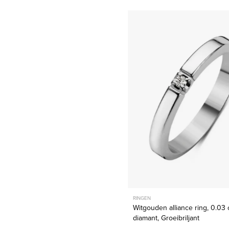
Witgoud
alliance
ring,
0.03
ct
diamant,
Groeibril
RINGEN
Witgouden alliance ring, 0.03 
diamant, Groeibriljant