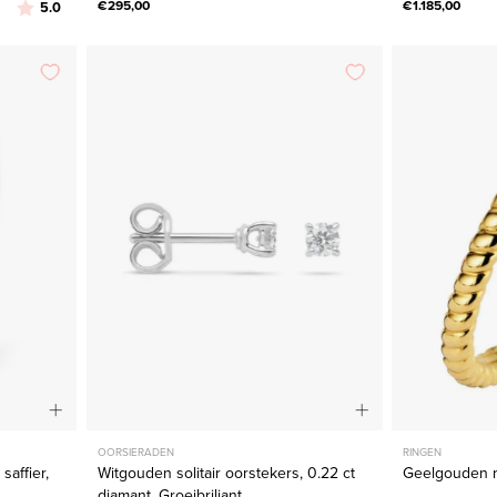
Beoordeling:
uit 5 sterren
€295,00
€1.185,00
5.0
den
Witgouden
solitair
oorstekers,
0.22
ct
diamant,
Groeibriljant
OORSIERADEN
RINGEN
saffier,
Witgouden solitair oorstekers, 0.22 ct
Geelgouden r
diamant, Groeibriljant