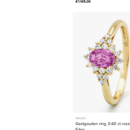
€1.165,00
Geelgou
ring,
0.60
ct
roze
saffier,
Eden
RINGEN
Geelgouden ring, 0.60 ct roze 
Eden