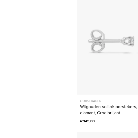
oorsteker
0.16
ct
diamant,
Groeibril
OORSIERADEN
Witgouden solitair oorstekers, 
diamant, Groeibriljant
€945,00
Geelgou