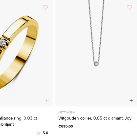
Geelgouden
Witgouden
alliance
collier,
ring,
0.05
0.03
ct
ct
diamant,
diamant,
Joy
Groeibriljant
KETTINGEN
liance ring, 0.03 ct
Witgouden collier, 0.05 ct diamant, Joy
briljant
€695,00
Beoordeling:
uit 5 sterren
5.0