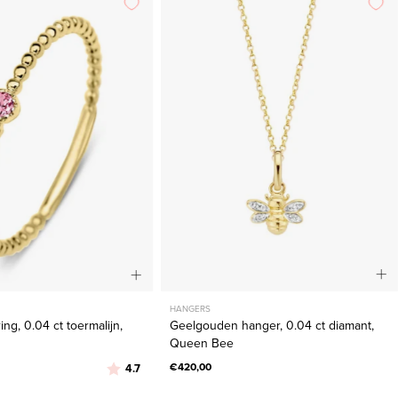
ring,
hanger,
0.04
0.04
ct
ct
toermalijn,
diamant,
Joy
Queen
Bee
HANGERS
ng, 0.04 ct toermalijn,
Geelgouden hanger, 0.04 ct diamant,
Queen Bee
Beoordeling:
uit 5 sterren
€420,00
4.7