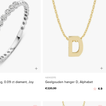
0.09
D,
ct
Alphabet
diamant,
Joy
HANGERS
g, 0.09 ct diamant, Joy
Geelgouden hanger D, Alphabet
€220,00
Beoordeli
ui
4.9
Geelgouden
Geelgouden