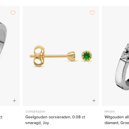
en
Geelgouden
oorsieraden,
0.08
ct
smaragd,
Joy
jant
OORSIERADEN
RINGEN
ct
Geelgouden oorsieraden, 0.08 ct
Witgouden all
smaragd, Joy
diamant, Groei