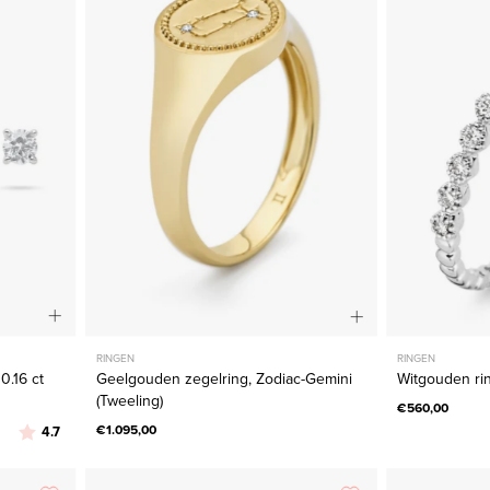
s,
Zodiac-
Gemini
(Tweeling)
jant
RINGEN
RINGEN
0.16 ct
Geelgouden zegelring, Zodiac-Gemini
Witgouden rin
(Tweeling)
€560,00
Beoordeling:
uit 5 sterren
€1.095,00
4.7
den
Geelgouden