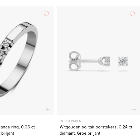
Witgouden
Witgouden
alliance
solitair
ring,
oorstekers,
0.06
0.24
ct
ct
diamant,
diamant,
Groeibriljant
Groeibriljant
OORSIERADEN
iance ring, 0.06 ct
Witgouden solitair oorstekers, 0.24 ct
briljant
diamant, Groeibriljant