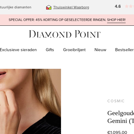
4.6
tuurlijke diamanten
Thuiswinkel Waarborg
SPECIAL OFFER: 45% KORTING OP GESELECTEERDE RINGEN.
SHOP HIER!
Exclusieve sieraden
Gifts
Groeibriljant
Nieuw
Bestseller
box
COSMIC
Geelgoude
Gemini (T
€1.095,00