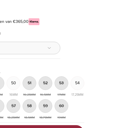
elen van €365,00
d
?
50
51
52
53
54
MM
16MM
16,25MM
16,5MM
17MM
17,25MM
57
58
59
60
MM
18,25MM
18,5MM
18,75MM
19MM