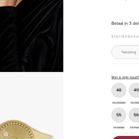
Betaal in 3 d
Sterrenbeel
Tweeling
box
Wat is mijn maat
48
49
15,25MM
15,5
55
56
17,5MM
17,75