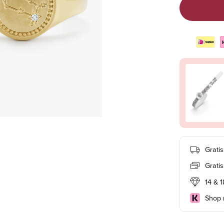
Grati
Gratis
14 & 
Shop n