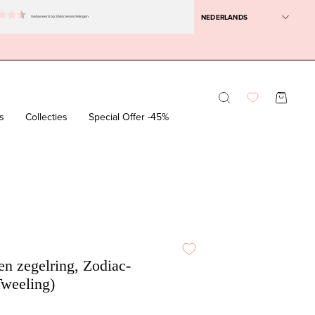
NEDERLANDS
Gebaseerd op 2665 beoordelingen
Zoekbalk
WINKEL
openen
s
Collecties
Special Offer -45%
n zegelring, Zodiac-
weeling)