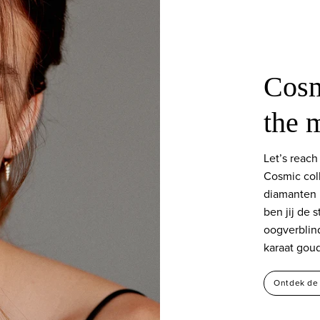
Cosm
the 
Let’s reach
Cosmic coll
diamanten 
ben jij de 
oogverblin
karaat gou
Ontdek de 