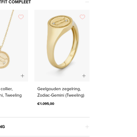
TFIT COMPLEET
Geelgouden
Geelgouden
ollier,
Geelgouden zegelring,
collier,
zegelring,
i, Tweeling
Zodiac-Gemini (Tweeling)
Zodiac-
Zodiac-
€1.095,00
Gemini,
Gemini
Tweeling
(Tweeling)
NG