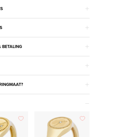
ES
S
 BETALING
 RINGMAAT?