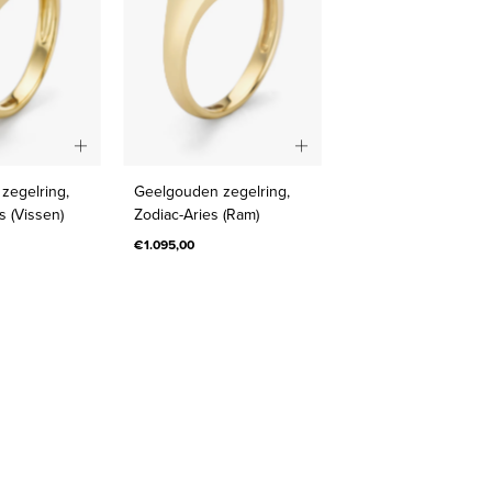
Geelgouden
Geelgouden
zegelring,
Geelgouden zegelring,
zegelring,
zegelring,
s (Vissen)
Zodiac-Aries (Ram)
Zodiac-
Zodiac-
€1.095,00
Pisces
Aries
(Vissen)
(Ram)