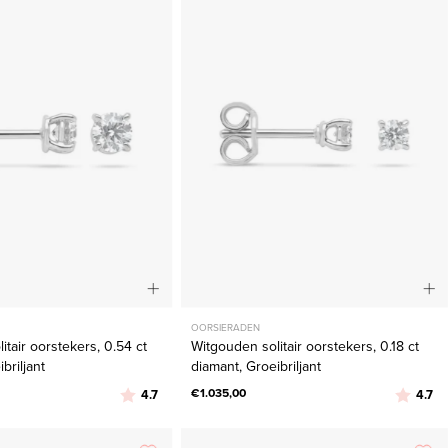
oorstekers,
oorstekers,
0.54
0.18
ct
ct
diamant,
diamant,
Groeibriljant
Groeibriljant
OORSIERADEN
itair oorstekers, 0.54 ct
Witgouden solitair oorstekers, 0.18 ct
briljant
diamant, Groeibriljant
Beoordeling:
uit 5 sterren
€1.035,00
Beoordel
ui
4.7
4.7
Witgouden
Geelgouden