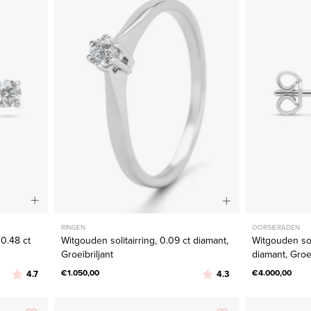
s,
0.09
ct
diamant,
Groeibriljant
jant
RINGEN
OORSIERADEN
 0.48 ct
Witgouden solitairring, 0.09 ct diamant,
Witgouden sol
Groeibriljant
diamant, Groei
Beoordeling:
uit 5 sterren
€1.050,00
Beoordeling:
uit 5 sterren
€4.000,00
4.7
4.3
en
Geelgouden