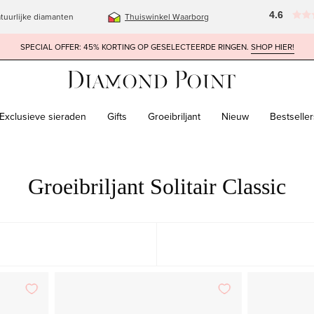
4.6
tuurlijke diamanten
Thuiswinkel Waarborg
SPECIAL OFFER: 45% KORTING OP GESELECTEERDE RINGEN.
SHOP HIER!
Exclusieve sieraden
Gifts
Groeibriljant
Nieuw
Bestseller
Groeibriljant Solitair Classic
den
Geelgouden
UITGELICHT
MEEST RELEVANT
g,
solitair
BEST VERKOPENDE