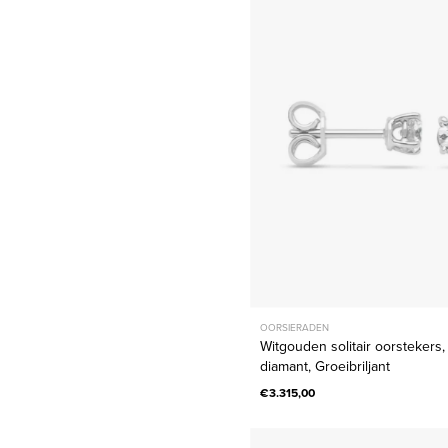
oorsteker
0.48
ct
diamant,
Groeibril
OORSIERADEN
Witgouden solitair oorstekers,
diamant, Groeibriljant
€3.315,00
Witgoud