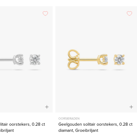
Witgouden
Geelgouden
solitair
solitair
oorstekers,
oorstekers,
0.28
0.28
ct
ct
diamant,
diamant,
Groeibriljant
Groeibriljant
OORSIERADEN
itair oorstekers, 0.28 ct
Geelgouden solitair oorstekers, 0.28 ct
briljant
diamant, Groeibriljant