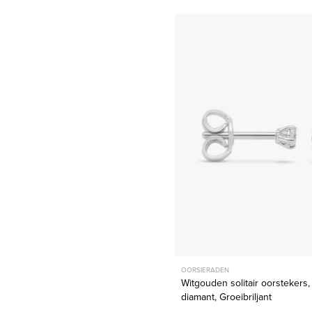
Witgoud
solitair
oorsteker
0.06
ct
diamant,
Groeibril
OORSIERADEN
Witgouden solitair oorstekers,
diamant, Groeibriljant