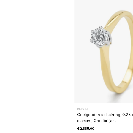
Geelgou
solitairrin
0.25
ct
diamant,
Groeibril
RINGEN
Geelgouden solitairring, 0.25 
diamant, Groeibriljant
€2.335,00