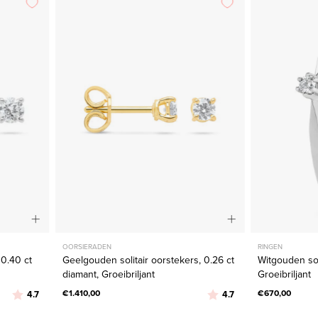
solitair
s,
oorstekers,
0.26
ct
diamant,
jant
Groeibriljant
OORSIERADEN
RINGEN
 0.40 ct
Geelgouden solitair oorstekers, 0.26 ct
Witgouden soli
diamant, Groeibriljant
Groeibriljant
Beoordeling:
uit 5 sterren
€1.410,00
Beoordeling:
uit 5 sterren
€670,00
4.7
4.7