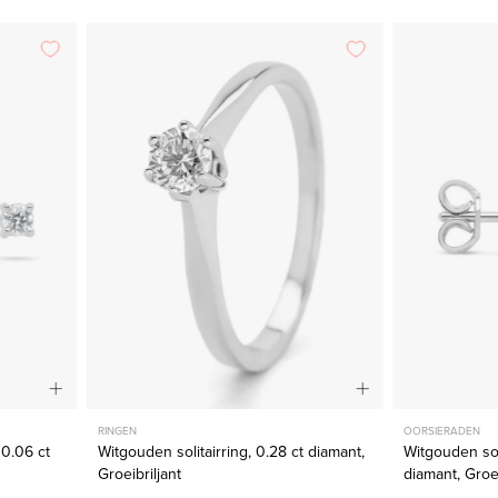
en
Witgouden
solitairring,
s,
0.28
ct
diamant,
Groeibriljant
jant
RINGEN
OORSIERADEN
 0.06 ct
Witgouden solitairring, 0.28 ct diamant,
Witgouden sol
Groeibriljant
diamant, Groei