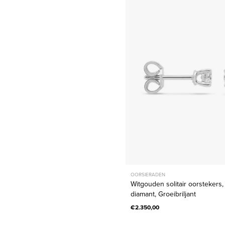
solitair
oorsteker
0.40
ct
diamant,
Groeibril
OORSIERADEN
Witgouden solitair oorstekers,
diamant, Groeibriljant
€2.350,00