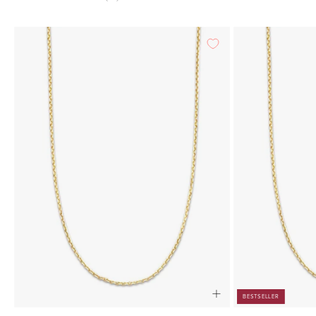
Geelgouden
anker
lengtecollier
Timeless
Treasures
40cm
BESTSELLER