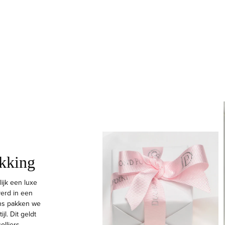
akking
lijk een luxe
erd in een
ns pakken we
jl. Dit geldt
olliers.