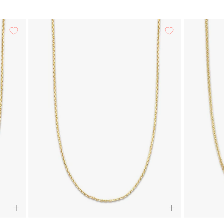
Geelgouden
anker
lengtecollier
Timeless
Treasures
50cm