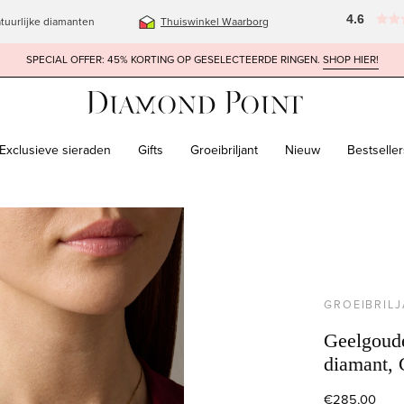
4.6
tuurlijke diamanten
Thuiswinkel Waarborg
SPECIAL OFFER: 45% KORTING OP GESELECTEERDE RINGEN.
SHOP HIER!
Exclusieve sieraden
Gifts
Groeibriljant
Nieuw
Bestseller
box
GROEIBRIL
Geelgoude
diamant, 
€285,00