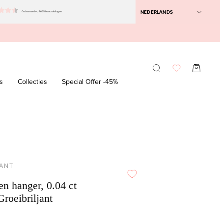
NEDERLANDS
Gebaseerd op 2665 beoordelingen
Zoekbalk
WINKEL
openen
s
Collecties
Special Offer -45%
JANT
n hanger, 0.04 ct
Groeibriljant