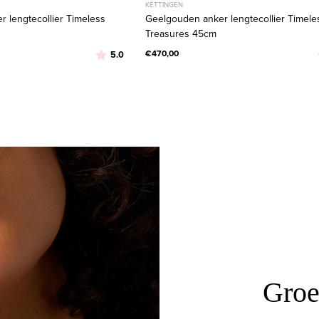
KETTINGEN
 lengtecollier Timeless
Geelgouden anker lengtecollier Timele
Treasures 45cm
Beoordeling:
uit 5 sterren
€470,00
5.0
Groei