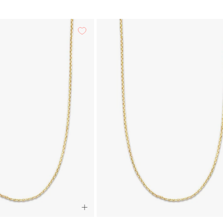
Geelgouden
Geelgouden
anker
anker
lengtecollier
lengtecollier
Timeless
Timeless
Treasures
Treasures
42cm
45cm