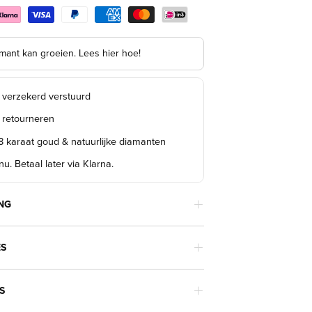
mant kan groeien. Lees hier hoe!
s verzekerd verstuurd
s retourneren
18 karaat goud & natuurlijke diamanten
u. Betaal later via Klarna.
NG
ES
S