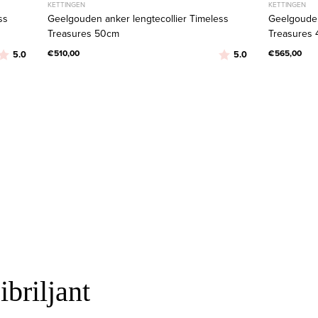
KETTINGEN
KETTINGEN
ss
Geelgouden anker lengtecollier Timeless
Geelgouden
Treasures 50cm
Treasures
Beoordeling:
uit 5 sterren
€510,00
Beoordeling:
uit 5 sterren
€565,00
5.0
5.0
briljant