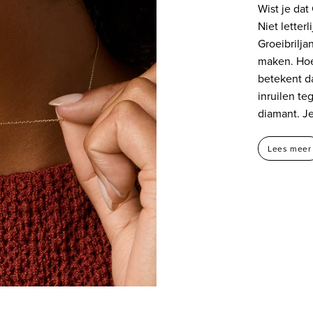
Wist je dat
Niet letterl
Groeibrilja
maken. Hoe
betekent da
inruilen t
diamant. Je
Lees meer