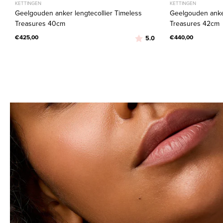
KETTINGEN
KETTINGEN
Geelgouden anker lengtecollier Timeless
Geelgouden anker
Treasures 40cm
Treasures 42cm
€425,00
Beoordeling:
uit 5 sterren
€440,00
5.0