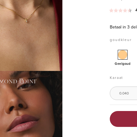
Betaal in 3 d
goudkleur
Geelg
hanger
Geelgoud
0.04
ct
Karaat
diaman
Groeibr
0.040