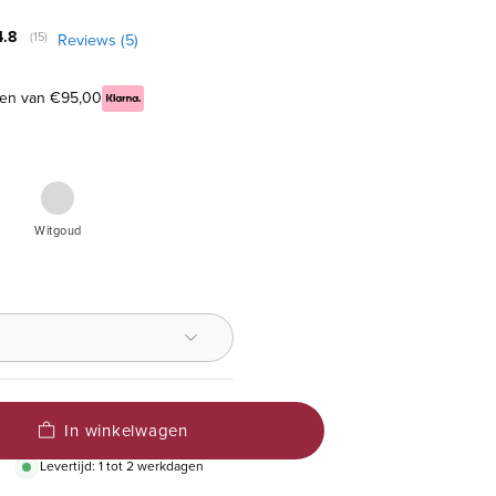
Gemiddelde beoordeling:
4.8
Reviews (
5
)
(
aantal stemmen:
15
)
elen van €95,00
ouden
Witgouden
,
Witgoud
t,
iljant
In winkelwagen
Levertijd: 1 tot 2 werkdagen