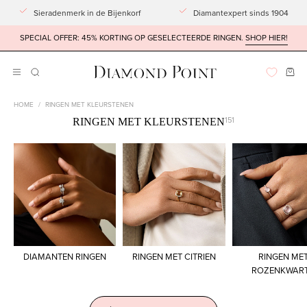
Doorgaan
Sieradenmerk in de Bijenkorf
Diamantexpert sinds 1904
naar
SPECIAL OFFER: 45% KORTING OP GESELECTEERDE RINGEN.
SHOP HIER!
artikel
Win
Navigatiemenu
ZOEKBALK
OPENEN
openen
HOME
/
RINGEN MET KLEURSTENEN
151
RINGEN MET KLEURSTENEN
DIAMANTEN RINGEN
RINGEN MET CITRIEN
RINGEN ME
ROZENKWAR