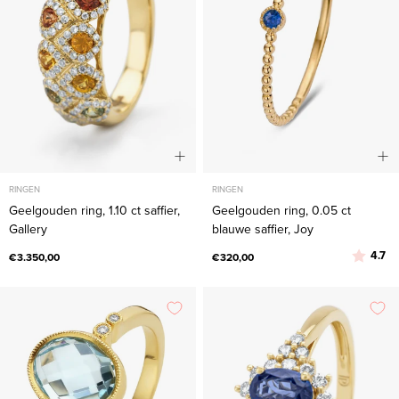
saffier,
blauwe
Gallery
saffier,
Joy
RINGEN
RINGEN
Geelgouden ring, 1.10 ct saffier,
Geelgouden ring, 0.05 ct
Gallery
blauwe saffier, Joy
Beoordel
ui
4.7
€3.350,00
€320,00
Geelgouden
Geelgouden
ring,
ring,
2.40
0.60
ct
ct
topaas,
blauwe