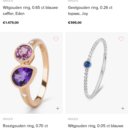
RINGEN
RINGEN
Witgouden ring, 0.65 ct blauwe
Geelgouden ring, 0.26 ct
saffier, Eden
topaas, Joy
€1.475,00
€595,00
Roségouden
Witgouden
ring,
ring,
0.70
0.05
ct
ct
paarse
blauwe
amethist,
saffier,
Little
Joy
Drops
RINGEN
RINGEN
Roségouden ring, 0.70 ct
Witgouden ring, 0.05 ct blauwe