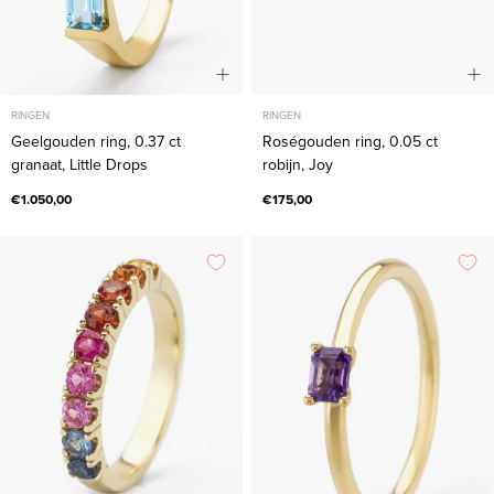
RINGEN
RINGEN
Geelgouden ring, 0.37 ct
Roségouden ring, 0.05 ct
granaat, Little Drops
robijn, Joy
€1.050,00
€175,00
Geelgouden
Geelgouden
ring,
ring,
0.87
0.21
ct
ct
saffier,
paarse
Ensemble
amethist,
Joy