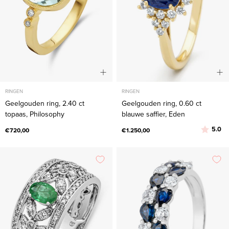
Philosophy
saffier,
Eden
RINGEN
RINGEN
Geelgouden ring, 2.40 ct
Geelgouden ring, 0.60 ct
topaas, Philosophy
blauwe saffier, Eden
Beoordeli
ui
5.0
€720,00
€1.250,00
Witgouden
Witgouden
ring,
ring,
0.41
1.65
ct
ct
smaragd,
blauwe
Majestic
saffier,