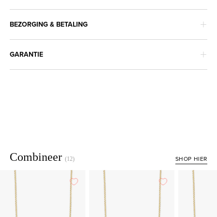
BEZORGING & BETALING
GARANTIE
Combineer
SHOP HIER
(12)
Geelgouden
Geelgouden
anker
anker
lengtecollier
lengtecollier
Timeless
Timeless