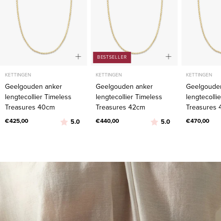
Treasures
Treasures
40cm
42cm
BESTSELLER
KETTINGEN
KETTINGEN
KETTINGEN
Geelgouden anker
Geelgouden anker
Geelgoude
lengtecollier Timeless
lengtecollier Timeless
lengtecolli
Treasures 40cm
Treasures 42cm
Treasures
€425,00
Beoordeling:
uit 5 sterren
€440,00
Beoordeling:
uit 5 sterren
€470,00
5.0
5.0