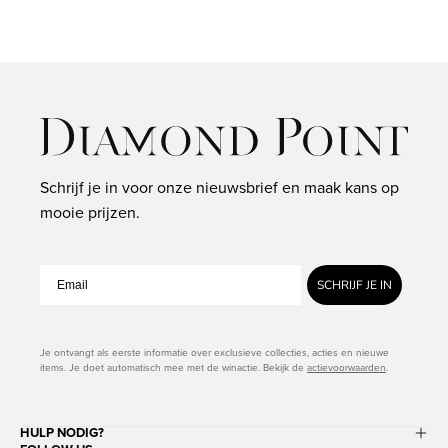
diamant,
Hearts
&
Arrows
Schrijf je in voor onze nieuwsbrief en maak kans op
mooie prijzen.
SCHRIJF JE IN
Je ontvangt als eerste informatie over exclusieve collecties, acties en nieuwe
items. Je doet automatisch mee met de winactie. Bekijk de
actievoorwaarden
.
HULP NODIG?