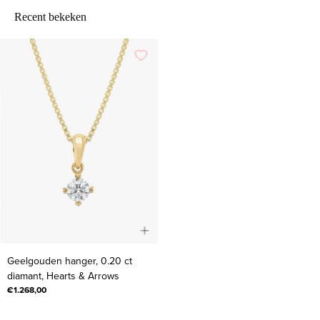
Recent bekeken
Geelgouden
Geelgouden hanger, 0.20 ct
hanger,
diamant, Hearts & Arrows
0.20
€1.268,00
ct