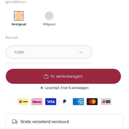
goudkleur
Geelgouden
Witgouden
hanger,
Geelgoud
Witgoud
0.20
ct
Karaat
diamant,
Hearts
0.200
&
Arrows
In winkelwagen
Levertijd: 3 tot 5 werkdagen
Gratis verzekerd verstuurd