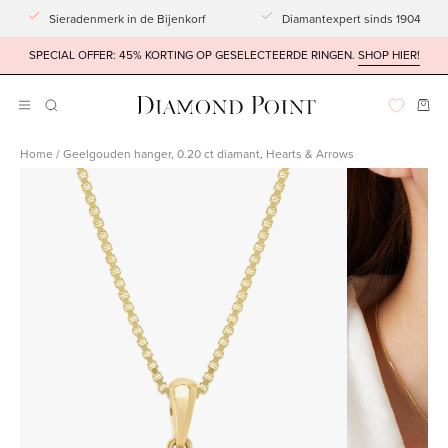
Doorgaan
Sieradenmerk in de Bijenkorf
Diamantexpert sinds 1904
naar
SPECIAL OFFER: 45% KORTING OP GESELECTEERDE RINGEN.
SHOP HIER!
artikel
Win
Navigatiemenu
ZOEKBALK
OPENEN
openen
Home
/
Geelgouden hanger, 0.20 ct diamant, Hearts & Arrows
Afbeeldingslightbox
Afbeeldingsli
openen
openen