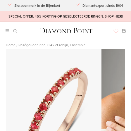
Doorgaan
Sieradenmerk in de Bijenkorf
Diamantexpert sinds 1904
naar
SPECIAL OFFER: 45% KORTING OP GESELECTEERDE RINGEN.
SHOP HIER!
artikel
Win
ZOEKBALK
Navigatiemenu
OPENEN
openen
Home
/
Roségouden ring, 0.42 ct robijn, Ensemble
Afbeeldingslightbox
Afbeeldingsli
openen
openen