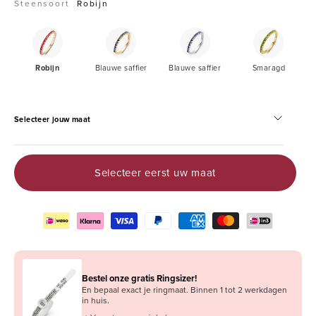
Steensoort
Robijn
Robijn
Blauwe
Blauwe
Smaragd
saffier
saffier
Robijn
Blauwe saffier
Blauwe saffier
Smaragd
Selecteer jouw maat
Selecteer eerst uw maat
Bestel onze gratis Ringsizer!
En bepaal exact je ringmaat. Binnen 1 tot 2 werkdagen
in huis.