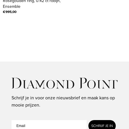
Roségouden ring, 0.42 ct robijn,
ring,
Ensemble
0.42
€995,00
ct
robijn,
Ensemble
Schrijf je in voor onze nieuwsbrief en maak kans op
mooie prijzen.
SCHRIJF JE IN