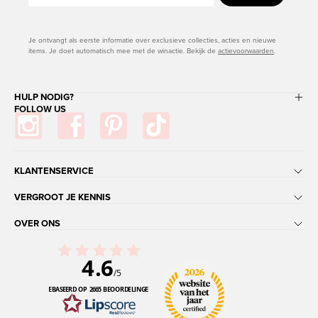
Je ontvangt als eerste informatie over exclusieve collecties, acties en nieuwe
items. Je doet automatisch mee met de winactie. Bekijk de
actievoorwaarden
.
HULP NODIG?
FOLLOW US
KLANTENSERVICE
VERGROOT JE KENNIS
OVER ONS
4.6
/5
GEBASEERD OP 2665 BEOORDELINGEN