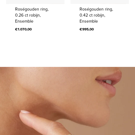
Roségouden
Roségouden
Roségouden ring,
Roségouden ring,
ring,
ring,
0.26 ct robijn,
0.42 ct robijn,
Ensemble
Ensemble
0.26
0.42
€1.070,00
ct
€995,00
ct
robijn,
robijn,
Ensemble
Ensemble